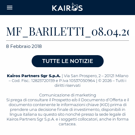
arrow_downward_alt
MAIN
menu
CONTENT
MF_BARILETTI_08.04.20
8 Febbraio 2018
TUTTE LE NOTIZIE
Kairos Partners Sgr S.p.A.
| Via San Prospero, 2 – 20121 Milano
– Cod. Fisc.: 12825720159 e P.Iva 10537050964 | © 2026 – Tutti i
diritti riservati
Comunicazione di marketing
Si prega di consultare il Prospetto e/o il Documento d’Offerta e il
documento contenente le informazioni chiave (KID) prima di
prendere una decisione finale di investimento, disponibili in
lingua italiana su questo sito nonché presso la sede legale di
Kairos Partners Sgr S.p.A. e i soggetti collocatori, anche in forma
cartacea.