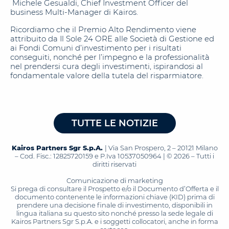
Michele Gesualdi, Chief Investment Officer del
business Multi-Manager di Kairos.
Ricordiamo che il Premio Alto Rendimento viene
attribuito da Il Sole 24 ORE alle Società di Gestione ed
ai Fondi Comuni d’investimento per i risultati
conseguiti, nonché per l’impegno e la professionalità
nel prendersi cura degli investimenti, ispirandosi al
fondamentale valore della tutela del risparmiatore.
TUTTE LE NOTIZIE
Kairos Partners Sgr S.p.A.
| Via San Prospero, 2 – 20121 Milano
– Cod. Fisc.: 12825720159 e P.Iva 10537050964 | © 2026 – Tutti i
diritti riservati
Comunicazione di marketing
Si prega di consultare il Prospetto e/o il Documento d’Offerta e il
documento contenente le informazioni chiave (KID) prima di
prendere una decisione finale di investimento, disponibili in
lingua italiana su questo sito nonché presso la sede legale di
Kairos Partners Sgr S.p.A. e i soggetti collocatori, anche in forma