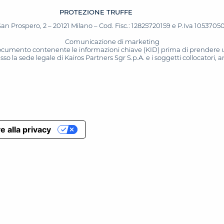
PROTEZIONE TRUFFE
San Prospero, 2 – 20121 Milano – Cod. Fisc.: 12825720159 e P.Iva 10537050964
Comunicazione di marketing
 documento contenente le informazioni chiave (KID) prima di prendere una
o la sede legale di Kairos Partners Sgr S.p.A. e i soggetti collocatori,
e alla privacy