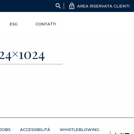
search
AREA RISERVATA CLIENTI
ESG
CONTATTI
24×1024
JOBS
ACCESSIBILITÀ
WHISTLEBLOWING