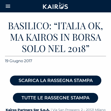
arrow_downward_alt
MAIN
menu
CONTENT
BASILICO: “ITALIA OK,
MA KAIROS IN BORSA
SOLO NEL 2018”
19 Giugno 2017
SCARICA LA RASSEGNA STAMPA
TUTTE LE RASSEGNE STAMPA
Kairos Partners Sgr S.p.A.
| Via San Prospero, 2 – 20121 Milano