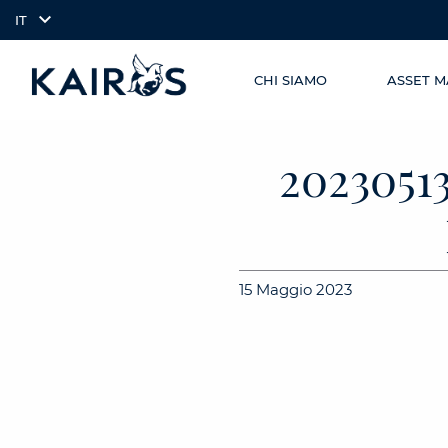
IT
CHI SIAMO
ASSET 
SKIP TO
arrow_downward_alt
MAIN
CONTENT
202305
15 Maggio 2023