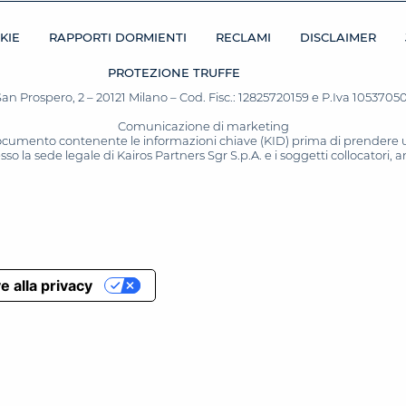
KIE
RAPPORTI DORMIENTI
RECLAMI
DISCLAIMER
PROTEZIONE TRUFFE
San Prospero, 2 – 20121 Milano – Cod. Fisc.: 12825720159 e P.Iva 10537050964
Comunicazione di marketing
 documento contenente le informazioni chiave (KID) prima di prendere una
o la sede legale di Kairos Partners Sgr S.p.A. e i soggetti collocatori,
e alla privacy