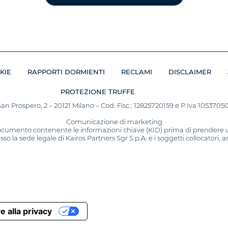
KIE
RAPPORTI DORMIENTI
RECLAMI
DISCLAIMER
PROTEZIONE TRUFFE
San Prospero, 2 – 20121 Milano – Cod. Fisc.: 12825720159 e P.Iva 10537050964
Comunicazione di marketing
 documento contenente le informazioni chiave (KID) prima di prendere una
o la sede legale di Kairos Partners Sgr S.p.A. e i soggetti collocatori,
e alla privacy