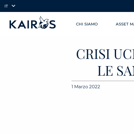
IT
CHI SIAMO
ASSET 
SKIP TO
arrow_downward_alt
MAIN
CONTENT
CRISI U
LE SA
1 Marzo 2022