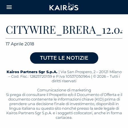
arrow_downward_alt
MAIN
menu
CONTENT
CITYWIRE_BRERA_12.04.
17 Aprile 2018
TUTTE LE NOTIZIE
Kairos Partners Sgr S.p.A.
| Via San Prospero, 2 – 20121 Milano
– Cod. Fisc.: 12825720159 e P.Iva 10537050964 | © 2026 – Tutti i
diritti riservati
Comunicazione di marketing
Si prega di consultare il Prospetto e/o il Documento d’Offerta e il
documento contenente le informazioni chiave (KID) prima di
prendere una decisione finale di investimento, disponibili in
lingua italiana su questo sito nonché presso la sede legale di
Kairos Partners Sgr S.p.A. e i soggetti collocatori, anche in forma
cartacea.