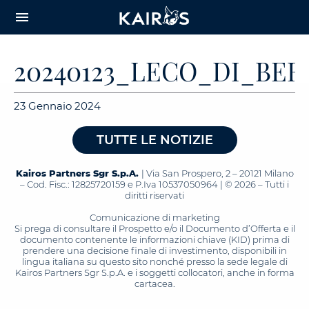
arrow_downward_alt
MAIN
menu
CONTENT
20240123_LECO_DI_BE
23 Gennaio 2024
TUTTE LE NOTIZIE
Kairos Partners Sgr S.p.A.
| Via San Prospero, 2 – 20121 Milano
– Cod. Fisc.: 12825720159 e P.Iva 10537050964 | © 2026 – Tutti i
diritti riservati
Comunicazione di marketing
Si prega di consultare il Prospetto e/o il Documento d’Offerta e il
documento contenente le informazioni chiave (KID) prima di
prendere una decisione finale di investimento, disponibili in
lingua italiana su questo sito nonché presso la sede legale di
Kairos Partners Sgr S.p.A. e i soggetti collocatori, anche in forma
cartacea.