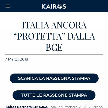
arrow_downward_alt
MAIN
menu
CONTENT
ITALIA ANCORA
“PROTETTA” DALLA
BCE
7 Marzo 2018
SCARICA LA RASSEGNA STAMPA
TUTTE LE RASSEGNE STAMPA
Kairos Partners Sgr S.p.A.
| Via San Prospero, 2 – 20121 Milano