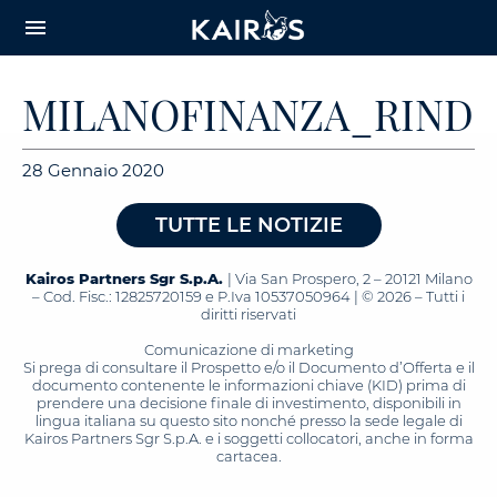
arrow_downward_alt
MAIN
menu
CONTENT
MILANOFINANZA_RINDI_
28 Gennaio 2020
TUTTE LE NOTIZIE
Kairos Partners Sgr S.p.A.
| Via San Prospero, 2 – 20121 Milano
– Cod. Fisc.: 12825720159 e P.Iva 10537050964 | © 2026 – Tutti i
diritti riservati
Comunicazione di marketing
Si prega di consultare il Prospetto e/o il Documento d’Offerta e il
documento contenente le informazioni chiave (KID) prima di
prendere una decisione finale di investimento, disponibili in
lingua italiana su questo sito nonché presso la sede legale di
Kairos Partners Sgr S.p.A. e i soggetti collocatori, anche in forma
cartacea.