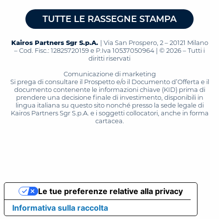
TUTTE LE RASSEGNE STAMPA
Kairos Partners Sgr S.p.A.
| Via San Prospero, 2 – 20121 Milano
– Cod. Fisc.: 12825720159 e P.Iva 10537050964 | © 2026 – Tutti i
diritti riservati
Comunicazione di marketing
Si prega di consultare il Prospetto e/o il Documento d’Offerta e il
documento contenente le informazioni chiave (KID) prima di
prendere una decisione finale di investimento, disponibili in
lingua italiana su questo sito nonché presso la sede legale di
Kairos Partners Sgr S.p.A. e i soggetti collocatori, anche in forma
cartacea.
Le tue preferenze relative alla privacy
Informativa sulla raccolta