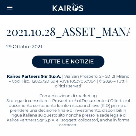
arrow_downward_alt
MAIN
menu
CONTENT
2021.10.28_ASSET_MA
29 Ottobre 2021
TUTTE LE NOTIZIE
Kairos Partners Sgr S.p.A.
| Via San Prospero, 2 – 20121 Milano
– Cod. Fisc.: 12825720159 e P.Iva 10537050964 | © 2026 – Tutti i
diritti riservati
Comunicazione di marketing
Si prega di consultare il Prospetto e/o il Documento d’Offerta e il
documento contenente le informazioni chiave (KID) prima di
prendere una decisione finale di investimento, disponibili in
lingua italiana su questo sito nonché presso la sede legale di
Kairos Partners Sgr S.p.A. e i soggetti collocatori, anche in forma
cartacea.