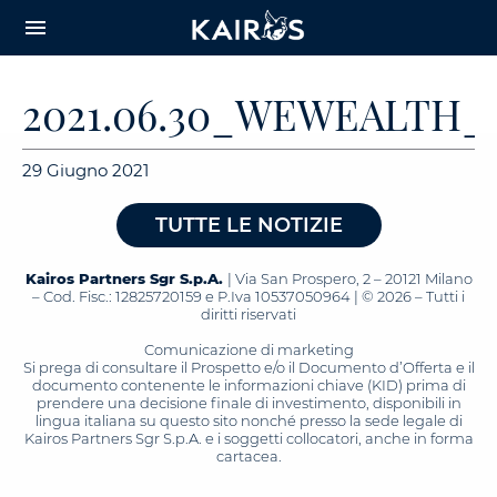
arrow_downward_alt
MAIN
menu
CONTENT
2021.06.30_WEWEALTH_
29 Giugno 2021
TUTTE LE NOTIZIE
Kairos Partners Sgr S.p.A.
| Via San Prospero, 2 – 20121 Milano
– Cod. Fisc.: 12825720159 e P.Iva 10537050964 | © 2026 – Tutti i
diritti riservati
Comunicazione di marketing
Si prega di consultare il Prospetto e/o il Documento d’Offerta e il
documento contenente le informazioni chiave (KID) prima di
prendere una decisione finale di investimento, disponibili in
lingua italiana su questo sito nonché presso la sede legale di
Kairos Partners Sgr S.p.A. e i soggetti collocatori, anche in forma
cartacea.