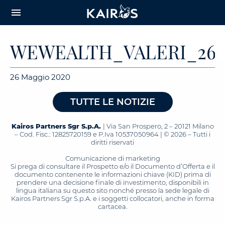
arrow_downward_alt
MAIN
menu
CONTENT
WEWEALTH_VALERI_26.0
26 Maggio 2020
TUTTE LE NOTIZIE
Kairos Partners Sgr S.p.A.
| Via San Prospero, 2 – 20121 Milano
– Cod. Fisc.: 12825720159 e P.Iva 10537050964 | © 2026 – Tutti i
diritti riservati
Comunicazione di marketing
Si prega di consultare il Prospetto e/o il Documento d’Offerta e il
documento contenente le informazioni chiave (KID) prima di
prendere una decisione finale di investimento, disponibili in
lingua italiana su questo sito nonché presso la sede legale di
Kairos Partners Sgr S.p.A. e i soggetti collocatori, anche in forma
cartacea.