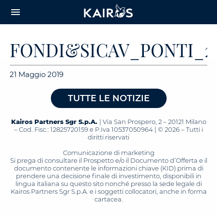
arrow_downward_alt
MAIN
menu
CONTENT
FONDI&SICAV_PONTI_21.
21 Maggio 2019
TUTTE LE NOTIZIE
Kairos Partners Sgr S.p.A.
| Via San Prospero, 2 – 20121 Milano
– Cod. Fisc.: 12825720159 e P.Iva 10537050964 | © 2026 – Tutti i
diritti riservati
Comunicazione di marketing
Si prega di consultare il Prospetto e/o il Documento d’Offerta e il
documento contenente le informazioni chiave (KID) prima di
prendere una decisione finale di investimento, disponibili in
lingua italiana su questo sito nonché presso la sede legale di
Kairos Partners Sgr S.p.A. e i soggetti collocatori, anche in forma
cartacea.