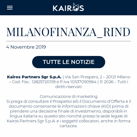
arrow_downward_alt
MAIN
menu
CONTENT
MILANOFINANZA_RINDI_0
4 Novembre 2019
TUTTE LE NOTIZIE
Kairos Partners Sgr S.p.A.
| Via San Prospero, 2 – 20121 Milano
– Cod. Fisc.: 12825720159 e P.Iva 10537050964 | © 2026 – Tutti i
diritti riservati
Comunicazione di marketing
Si prega di consultare il Prospetto e/o il Documento d’Offerta e il
documento contenente le informazioni chiave (KID) prima di
prendere una decisione finale di investimento, disponibili in
lingua italiana su questo sito nonché presso la sede legale di
Kairos Partners Sgr S.p.A. e i soggetti collocatori, anche in forma
cartacea.