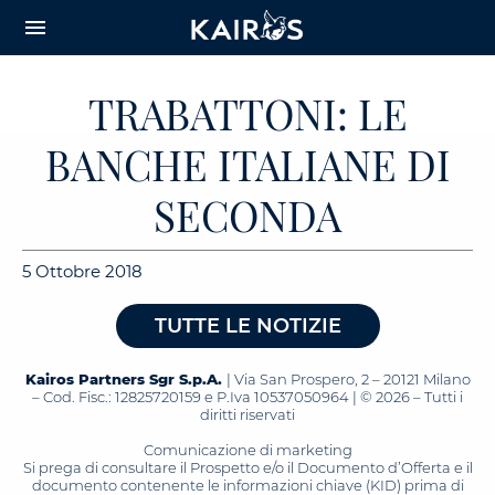
arrow_downward_alt
MAIN
menu
CONTENT
TRABATTONI: LE
BANCHE ITALIANE DI
SECONDA
5 Ottobre 2018
TUTTE LE NOTIZIE
Kairos Partners Sgr S.p.A.
| Via San Prospero, 2 – 20121 Milano
– Cod. Fisc.: 12825720159 e P.Iva 10537050964 | © 2026 – Tutti i
diritti riservati
Comunicazione di marketing
Si prega di consultare il Prospetto e/o il Documento d’Offerta e il
documento contenente le informazioni chiave (KID) prima di