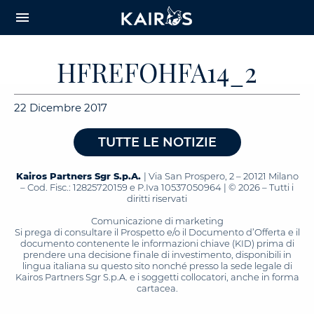
arrow_downward_alt
MAIN
menu
CONTENT
HFREFOHFA14_2
22 Dicembre 2017
TUTTE LE NOTIZIE
Kairos Partners Sgr S.p.A.
| Via San Prospero, 2 – 20121 Milano
– Cod. Fisc.: 12825720159 e P.Iva 10537050964 | © 2026 – Tutti i
diritti riservati
Comunicazione di marketing
Si prega di consultare il Prospetto e/o il Documento d’Offerta e il
documento contenente le informazioni chiave (KID) prima di
prendere una decisione finale di investimento, disponibili in
lingua italiana su questo sito nonché presso la sede legale di
Kairos Partners Sgr S.p.A. e i soggetti collocatori, anche in forma
cartacea.