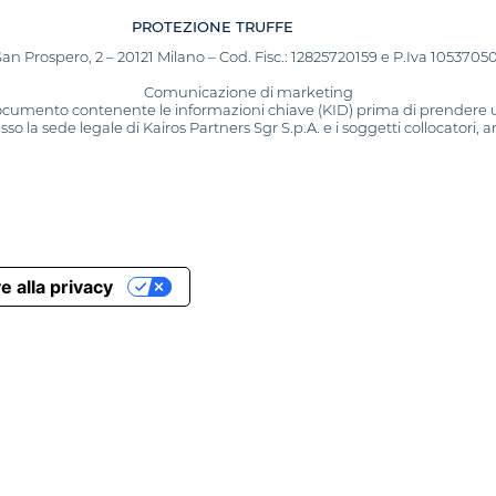
PROTEZIONE TRUFFE
San Prospero, 2 – 20121 Milano – Cod. Fisc.: 12825720159 e P.Iva 10537050964
Comunicazione di marketing
 documento contenente le informazioni chiave (KID) prima di prendere una
o la sede legale di Kairos Partners Sgr S.p.A. e i soggetti collocatori,
e alla privacy