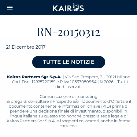
arrow_downward_alt
MAIN
menu
CONTENT
RN-20150312
21 Dicembre 2017
TUTTE LE NOTIZIE
Kairos Partners Sgr S.p.A.
| Via San Prospero, 2 – 20121 Milano
– Cod. Fisc.: 12825720159 e P.Iva 10537050964 | © 2026 – Tutti i
diritti riservati
Comunicazione di marketing
Si prega di consultare il Prospetto e/o il Documento d’Offerta e il
documento contenente le informazioni chiave (KID) prima di
prendere una decisione finale di investimento, disponibili in
lingua italiana su questo sito nonché presso la sede legale di
Kairos Partners Sgr S.p.A. e i soggetti collocatori, anche in forma
cartacea.