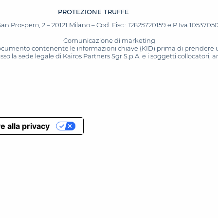
PROTEZIONE TRUFFE
San Prospero, 2 – 20121 Milano – Cod. Fisc.: 12825720159 e P.Iva 10537050964
Comunicazione di marketing
 documento contenente le informazioni chiave (KID) prima di prendere una
o la sede legale di Kairos Partners Sgr S.p.A. e i soggetti collocatori,
e alla privacy