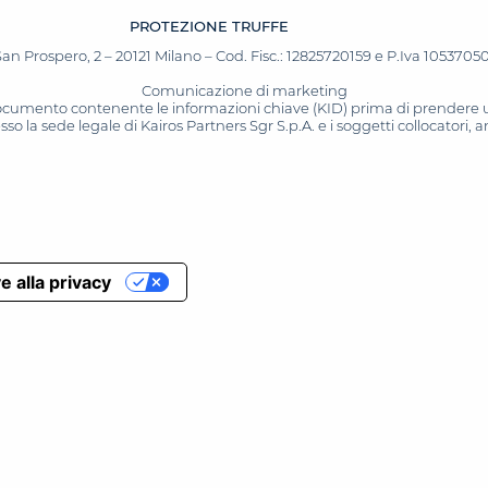
PROTEZIONE TRUFFE
San Prospero, 2 – 20121 Milano – Cod. Fisc.: 12825720159 e P.Iva 10537050964
Comunicazione di marketing
 documento contenente le informazioni chiave (KID) prima di prendere una
o la sede legale di Kairos Partners Sgr S.p.A. e i soggetti collocatori,
e alla privacy