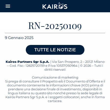
arrow_downward_alt
MAIN
menu
CONTENT
RN-20250109
9 Gennaio 2025
TUTTE LE NOTIZIE
Kairos Partners Sgr S.p.A.
| Via San Prospero, 2 – 20121 Milano
– Cod. Fisc.: 12825720159 e P.Iva 10537050964 | © 2026 – Tutti i
diritti riservati
Comunicazione di marketing
Si prega di consultare il Prospetto e/o il Documento d’Offerta e il
documento contenente le informazioni chiave (KID) prima di
prendere una decisione finale di investimento, disponibili in
lingua italiana su questo sito nonché presso la sede legale di
Kairos Partners Sgr S.p.A. e i soggetti collocatori, anche in forma
cartacea.