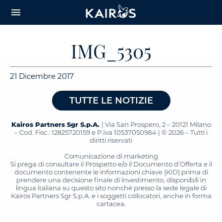
arrow_downward_alt
MAIN
menu
CONTENT
IMG_5305
21 Dicembre 2017
TUTTE LE NOTIZIE
Kairos Partners Sgr S.p.A.
| Via San Prospero, 2 – 20121 Milano
– Cod. Fisc.: 12825720159 e P.Iva 10537050964 | © 2026 – Tutti i
diritti riservati
Comunicazione di marketing
Si prega di consultare il Prospetto e/o il Documento d’Offerta e il
documento contenente le informazioni chiave (KID) prima di
prendere una decisione finale di investimento, disponibili in
lingua italiana su questo sito nonché presso la sede legale di
Kairos Partners Sgr S.p.A. e i soggetti collocatori, anche in forma
cartacea.