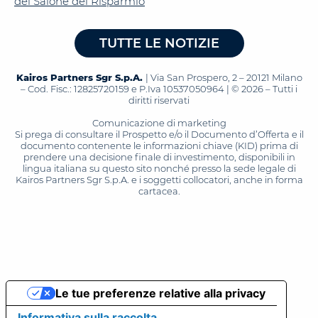
del Salone del Risparmio
TUTTE LE NOTIZIE
Kairos Partners Sgr S.p.A.
| Via San Prospero, 2 – 20121 Milano
– Cod. Fisc.: 12825720159 e P.Iva 10537050964 | © 2026 – Tutti i
diritti riservati
Comunicazione di marketing
Si prega di consultare il Prospetto e/o il Documento d’Offerta e il
documento contenente le informazioni chiave (KID) prima di
prendere una decisione finale di investimento, disponibili in
lingua italiana su questo sito nonché presso la sede legale di
Kairos Partners Sgr S.p.A. e i soggetti collocatori, anche in forma
cartacea.
Le tue preferenze relative alla privacy
Informativa sulla raccolta