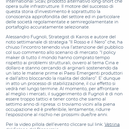
International Sicav, prodotto alternativo long-short che
opera sulle infrastrutture. Il motore del successo di
questa storia d’investimento è soprattutto la
conoscenza approfondita del settore ed in particolare
delle società regolamentate e semiregolamentate in
portafoglio accuratamente selezionate.
Alessandro Fugnoli, Strategist di Kairos e autore del
noto settimanale di strategia “Il Rosso e il Nero” che, ha
chiuso l’incontro tenendo viva l’attenzione del pubblico
col suo commento allo scenario di mercato. “I policy
maker di tutto il mondo hanno comprato tempo
rispetto ai problemi strutturali, ovvero al tema Cina e
dollaro e stanno cercando di arginarli sostenendo da
un lato le materie prime ei Paesi Emergenti produttori
e dall’altro bloccando la risalita del dollaro”. E’ dunque
in atto un processo di stabilizzazione, il cui effetto si
vedrà nel lungo termine. Al momento, per affrontare
al meglio i mercati, il suggerimento di Fugnoli è di non
essere troppo tattici e tener conto che siamo al
settimo anno di ripresa: ci troviamo vicini alla piena
occupazione ed è preferibile, lentamente, ridurre
l’esposizione al rischio nei prossimi due/tre anni.
Per la video pillola dell’evento cliccare sul link:
Vetrina