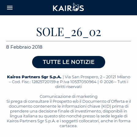
arrow_downward_alt
MAIN
menu
CONTENT
SOLE_26_02
8 Febbraio 2018
TUTTE LE NOTIZIE
Kairos Partners Sgr S.p.A.
| Via San Prospero, 2 – 20121 Milano
– Cod. Fisc.: 12825720159 e P.Iva 10537050964 | © 2026 – Tutti i
diritti riservati
Comunicazione di marketing
Si prega di consultare il Prospetto e/o il Documento d’Offerta e il
documento contenente le informazioni chiave (KID) prima di
prendere una decisione finale di investimento, disponibili in
lingua italiana su questo sito nonché presso la sede legale di
Kairos Partners Sgr S.p.A. e i soggetti collocatori, anche in forma
cartacea.