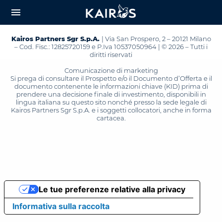
arrow_downward_alt
MAIN
menu
CONTENT
Kairos Partners Sgr S.p.A.
| Via San Prospero, 2 – 20121 Milano
– Cod. Fisc.: 12825720159 e P.Iva 10537050964 | © 2026 – Tutti i
diritti riservati
Comunicazione di marketing
Si prega di consultare il Prospetto e/o il Documento d’Offerta e il
documento contenente le informazioni chiave (KID) prima di
prendere una decisione finale di investimento, disponibili in
lingua italiana su questo sito nonché presso la sede legale di
Kairos Partners Sgr S.p.A. e i soggetti collocatori, anche in forma
cartacea.
Le tue preferenze relative alla privacy
Informativa sulla raccolta