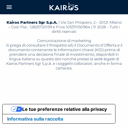
arrow_downward_alt
MAIN
menu
CONTENT
Kairos Partners Sgr S.p.A.
| Via San Prospero, 2 – 20121 Milano
– Cod. Fisc.: 12825720159 e P.Iva 10537050964 | © 2026 – Tutti i
diritti riservati
Comunicazione di marketing
Si prega di consultare il Prospetto e/o il Documento d’Offerta e il
documento contenente le informazioni chiave (KID) prima di
prendere una decisione finale di investimento, disponibili in
lingua italiana su questo sito nonché presso la sede legale di
Kairos Partners Sgr S.p.A. e i soggetti collocatori, anche in forma
cartacea.
Le tue preferenze relative alla privacy
Informativa sulla raccolta