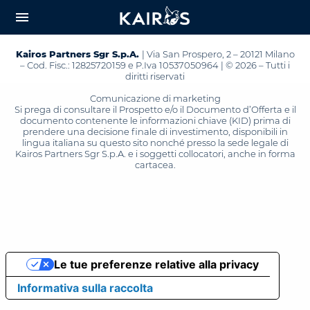
arrow_downward_alt
MAIN
menu
CONTENT
Kairos Partners Sgr S.p.A.
| Via San Prospero, 2 – 20121 Milano
– Cod. Fisc.: 12825720159 e P.Iva 10537050964 | © 2026 – Tutti i
diritti riservati
Comunicazione di marketing
Si prega di consultare il Prospetto e/o il Documento d’Offerta e il
documento contenente le informazioni chiave (KID) prima di
prendere una decisione finale di investimento, disponibili in
lingua italiana su questo sito nonché presso la sede legale di
Kairos Partners Sgr S.p.A. e i soggetti collocatori, anche in forma
cartacea.
Le tue preferenze relative alla privacy
Informativa sulla raccolta