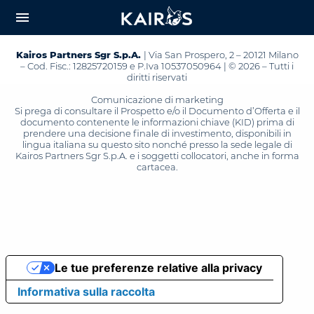
arrow_downward_alt
MAIN
menu
CONTENT
Kairos Partners Sgr S.p.A.
| Via San Prospero, 2 – 20121 Milano
– Cod. Fisc.: 12825720159 e P.Iva 10537050964 | © 2026 – Tutti i
diritti riservati
Comunicazione di marketing
Si prega di consultare il Prospetto e/o il Documento d’Offerta e il
documento contenente le informazioni chiave (KID) prima di
prendere una decisione finale di investimento, disponibili in
lingua italiana su questo sito nonché presso la sede legale di
Kairos Partners Sgr S.p.A. e i soggetti collocatori, anche in forma
cartacea.
Le tue preferenze relative alla privacy
Informativa sulla raccolta