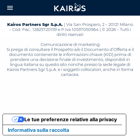
arrow_downward_alt
MAIN
menu
CONTENT
Kairos Partners Sgr S.p.A.
| Via San Prospero, 2 – 20121 Milano
– Cod. Fisc.: 12825720159 e P.Iva 10537050964 | © 2026 – Tutti i
diritti riservati
Comunicazione di marketing
Si prega di consultare il Prospetto e/o il Documento d’Offerta e il
documento contenente le informazioni chiave (KID) prima di
prendere una decisione finale di investimento, disponibili in
lingua italiana su questo sito nonché presso la sede legale di
Kairos Partners Sgr S.p.A. e i soggetti collocatori, anche in forma
cartacea.
Le tue preferenze relative alla privacy
Informativa sulla raccolta