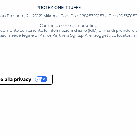
PROTEZIONE TRUFFE
San Prospero, 2 – 20121 Milano – Cod. Fisc.: 12825720159 e P.Iva 10537050964
Comunicazione di marketing
 documento contenente le informazioni chiave (KID) prima di prendere una
o la sede legale di Kairos Partners Sgr S.p.A. e i soggetti collocatori,
e alla privacy