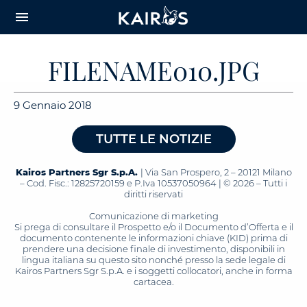
arrow_downward_alt
MAIN
menu
CONTENT
FILENAME010.JPG
9 Gennaio 2018
TUTTE LE NOTIZIE
Kairos Partners Sgr S.p.A.
| Via San Prospero, 2 – 20121 Milano
– Cod. Fisc.: 12825720159 e P.Iva 10537050964 | © 2026 – Tutti i
diritti riservati
Comunicazione di marketing
Si prega di consultare il Prospetto e/o il Documento d’Offerta e il
documento contenente le informazioni chiave (KID) prima di
prendere una decisione finale di investimento, disponibili in
lingua italiana su questo sito nonché presso la sede legale di
Kairos Partners Sgr S.p.A. e i soggetti collocatori, anche in forma
cartacea.