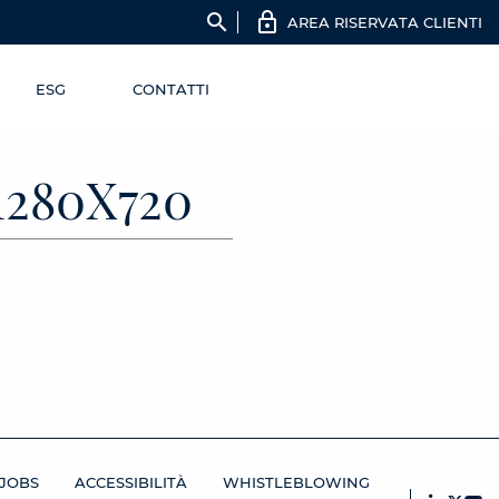
search
AREA RISERVATA CLIENTI
ESG
CONTATTI
280X720
JOBS
ACCESSIBILITÀ
WHISTLEBLOWING