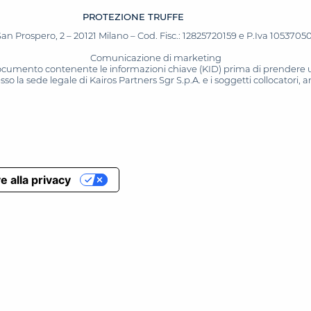
PROTEZIONE TRUFFE
San Prospero, 2 – 20121 Milano – Cod. Fisc.: 12825720159 e P.Iva 10537050964
Comunicazione di marketing
 documento contenente le informazioni chiave (KID) prima di prendere una
o la sede legale di Kairos Partners Sgr S.p.A. e i soggetti collocatori,
e alla privacy