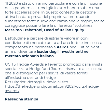
“Il 2020 è stato un anno particolare e con la diffusione
della pandemia i trend già in atto hanno subito una
forte accelerazione. In questo contesto la gestione
attiva ha dato prova del proprio valore: quando
subentrano forze nuove che cambiano le regole, scelte
coraggiose possano fare la differenza” sottolinea
Massimo Trabattoni
,
Head of Italian Equity
.
L’attitudine a cercare di estrarre valore in ogni
condizione di mercato unita ad una forte e indiscussa
competenza ha permesso a
Kairos
negli ultimi venti
anni di diventare
leader degli investimenti nel
mercato azionario italiano
.
UCITS Hedge Awards è l’evento promosso dalla rivista
specializzata Hedgefund Journal riservato alle società
che si distinguono per i servizi di valore forniti
all’industria dei fondi hedge.
Per ulteriori dettagli si rinvia al sito
https://thehedgefundjournal.com/2021-ucits-hedge-
awards/
Rassegna stampa