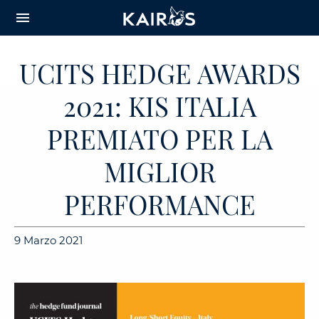
arrow_downward_alt
MAIN
menu
CONTENT
UCITS HEDGE AWARDS
2021: KIS ITALIA
PREMIATO PER LA
MIGLIOR
PERFORMANCE
9 Marzo 2021